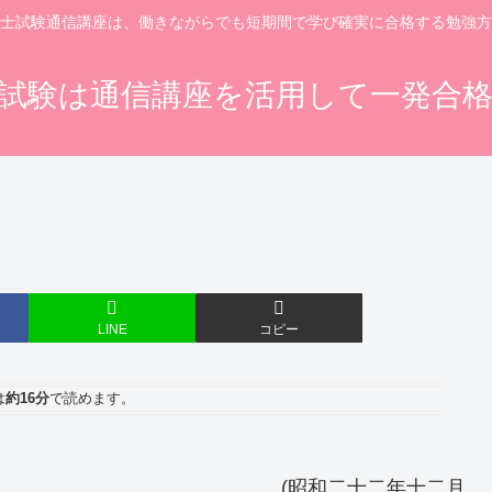
士試験通信講座は、働きながらでも短期間で学び確実に合格する勉強方
試験は通信講座を活用して一発合
LINE
コピー
は
約16分
で読めます。
十二年十二月