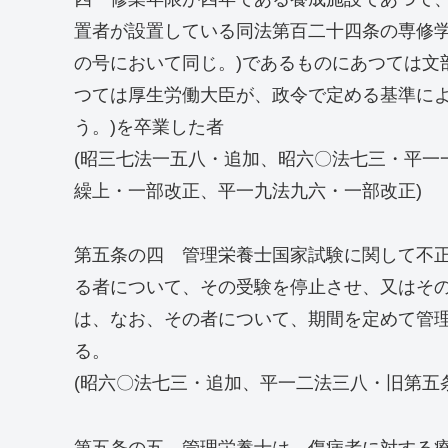
置者が設置している同法第百二十四条の専修
の号において同じ。)であるものにあつては文
つては厚生労働大臣が、政令で定める基準によ
う。)を卒業した者
(昭三七法一五八・追加、昭六〇法七三・平一
繰上・一部改正、平一九法九六・一部改正)
第五条の四 管理栄養士国家試験に関して不
る者について、その受験を停止させ、又はそ
は、なお、その者について、期間を定めて管
る。
(昭六〇法七三・追加、平一二法三八・旧第五
第五条の五 管理栄養士は、傷病者に対する