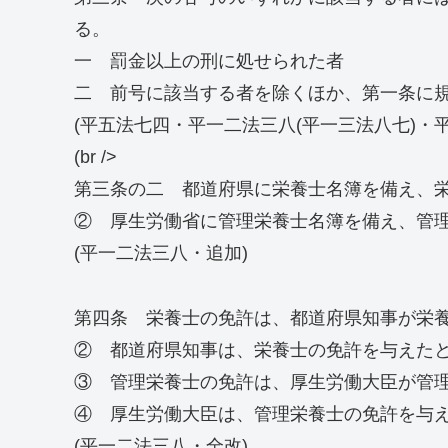
る。
一 罰金以上の刑に処せられた者
二 前号に該当する者を除くほか、第一条に
(平五法七四・平一二法三八(平一三法八七)・
(br />
第三条の二 都道府県に栄養士名簿を備え、栄養
② 厚生労働省に管理栄養士名簿を備え、管理栄
(平一二法三八・追加)
第四条 栄養士の免許は、都道府県知事が栄
② 都道府県知事は、栄養士の免許を与えた
③ 管理栄養士の免許は、厚生労働大臣が管
④ 厚生労働大臣は、管理栄養士の免許を与
(平一二法三八・全改)